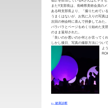
会計を担当しているKさんはビデオも
またY支部長は、長崎県美術会員のメ
ある時支部長より、「撮りためてい
うまくはないが、お気に入りの写真は
次回の例会時に喜んで持参してみた
パラパラとページをめくり始めた支
のまま返却された。
「良いのか悪いのか何とか言ってく
しかし後日、写真の撮影方法につい
よ
RO
←
健康診断