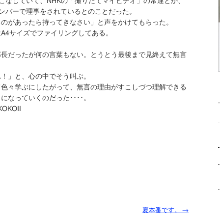
こなしていて、NHKの「撮りたてマイビデオ」の常連とか、
ンバーで理事をされているとのことだった。
るのがあったら持ってきなさい」と声をかけてもらった。
A4サイズでファイリングしてある。
。
部長だったが何の言葉もない。とうとう最後まで見終えて無言
れ！」と、心の中でそう叫ぶ。
て色々学ぶにしたがって、無言の理由がすこしづつ理解できる
うになっていくのだっ
た････。
KOKOⅡ
夏本番です。
→