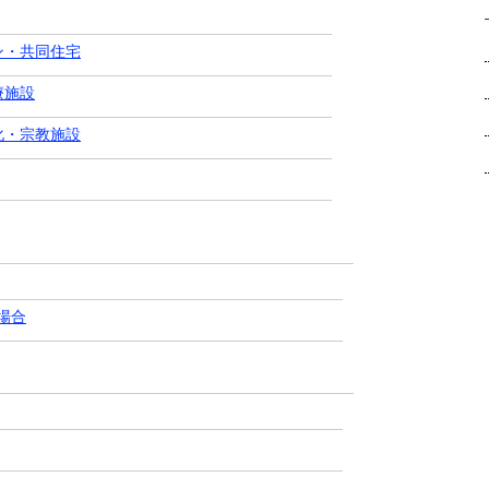
ン・共同住宅
療施設
化・宗教施設
場合