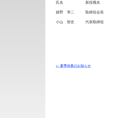
氏名 新役職名 旧
嬉野 準二 取締役会長 代
小山 智史 代表取締役 常
←
夏季休業のお知らせ