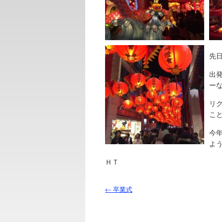
先
出
ー
リ
こ
今
よ
ＨＴ
←
卒業式