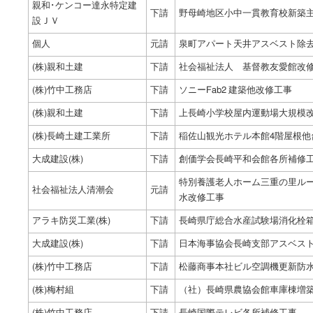
親和･ケンコー達永特定建
下請
野母崎地区小中一貫教育校新築主体
設ＪＶ
個人
元請
泉町アパート天井アスベスト除
(株)親和土建
下請
社会福祉法人 基督教友愛館改
(株)竹中工務店
下請
ソニーFab2 建築他改修工事
(株)親和土建
下請
上長崎小学校屋内運動場大規模
(株)長崎土建工業所
下請
稲佐山観光ホテル本館4階屋根他
大成建設(株)
下請
創価学会長崎平和会館各所補修
特別養護老人ホーム三重の里ル
社会福祉法人清潮会
元請
水改修工事
アラキ防災工業(株)
下請
長崎県庁総合水産試験場消化栓
大成建設(株)
下請
日本海事協会長崎支部アスベス
(株)竹中工務店
下請
松藤商事本社ビル空調機更新防
(株)梅村組
下請
（社）長崎県農協会館車庫棟増