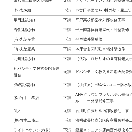
東京海上日動火災保険
元請
さくらパーキング相生外壁破損
(株)恋塚組
下請
市営田平団地A-B棟外壁・屋上
早田建設(有)
下請
平戸高校部室棟外部改修工事
吉住建設(株)
下請
平戸南部体育館屋根・外壁改修
(有)丸徳産業
下請
平戸城外壁補修
(有)丸徳産業
下請
本庁舎玄関前駐車場外壁改修
九州建設(株)
下請
（仮称）ロザリオの園有料老人
ビバシティ文教弐番館管理
元請
ビバシティ文教弐番缶消火配管
組合
双峰設備(株)
下請
（小江原）H邸バルコニー防水改
ANAクラウンプラザホテル長崎
(株)竹中工務店
下請
ルコニー外壁補修工事
個人
元請
古川町伊藤ビル内部改修他工事
(株)竹中工務店
下請
清明教長崎支部階段室爆裂補修
ライトハウジング(株)
下請
銀屋ネジュアン店南面外壁改修