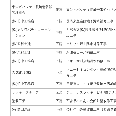
東栄ビバシティ長崎壱番館
元請
東栄ビバシティ長崎壱番館バリ
管理組合
(株)竹中工務店
下請
長崎東宝会館地下漏水補修工事
(株)カシワバラ・コーポレ
西部ガス(株)島原製造所LPG気
下請
ーション
設工事
(株)親和土建
下請
エリビル屋上防水補修工事
(株)親和土建
下請
双郷橋コーポ補修工事
(株)竹中工務店
下請
イオン大村店舗漏水補修工事
ソニーセミコンダクタ長崎(株)第
大成建設(株)
下請
修工事
(株)竹中工務店
下請
三菱東京ＵＦＪ銀行長崎支店3階
ラッキーグループ
元請
ジェーナスラッキービル1階テナ
塗装工業
下請
西諫早ふれあい会館外壁改修工
(有)野口建設
下請
公社住宅外壁改修工事（西諫早Ｂ