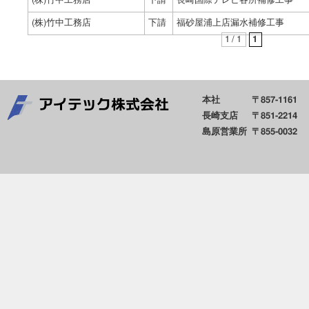
(株)竹中工務店
下請
長崎国際テレビ各所補修工事
(株)竹中工務店
下請
福砂屋浦上店漏水補修工事
1 / 1
1
本社
〒857-1161
長崎支店
〒851-2214
島原営業所
〒855-0032