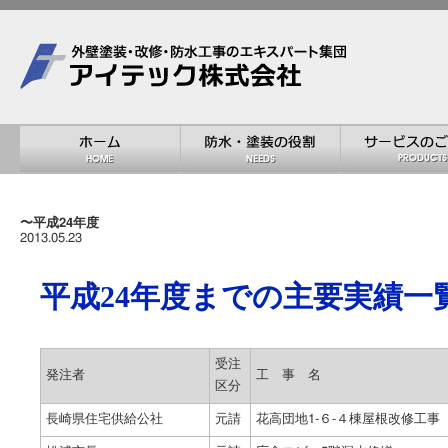
〜平成24年度
2013.05.23
平成24年度までの主要実績一
受注
発注者
工 事 名
区分
長崎県住宅供給公社
元請
花高団地1-６-４棟屋根改修工事