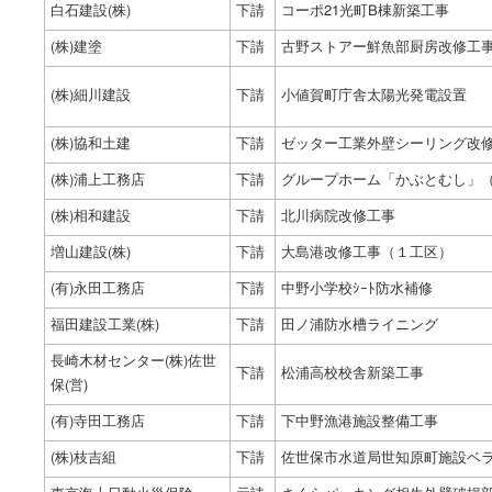
白石建設(株)
下請
コーポ21光町B棟新築工事
(株)建塗
下請
古野ストアー鮮魚部厨房改修工
(株)細川建設
下請
小値賀町庁舎太陽光発電設置
(株)協和土建
下請
ゼッター工業外壁シーリング改
(株)浦上工務店
下請
グループホーム「かぶとむし」（
(株)相和建設
下請
北川病院改修工事
増山建設(株)
下請
大島港改修工事（１工区）
(有)永田工務店
下請
中野小学校ｼｰﾄ防水補修
福田建設工業(株)
下請
田ノ浦防水槽ライニング
長崎木材センター(株)佐世
下請
松浦高校校舎新築工事
保(営)
(有)寺田工務店
下請
下中野漁港施設整備工事
(株)枝吉組
下請
佐世保市水道局世知原町施設ベ