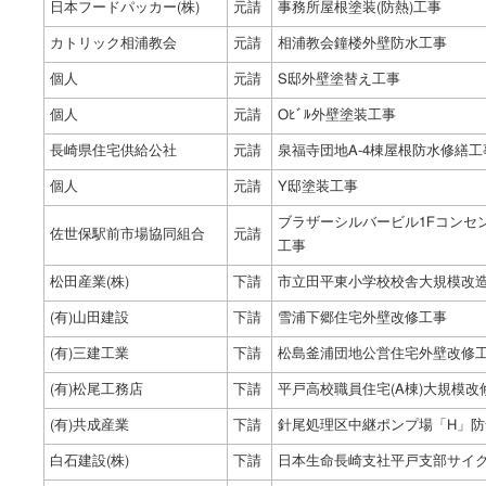
日本フードパッカー(株)
元請
事務所屋根塗装(防熱)工事
カトリック相浦教会
元請
相浦教会鐘楼外壁防水工事
個人
元請
S邸外壁塗替え工事
個人
元請
Oﾋﾞﾙ外壁塗装工事
長崎県住宅供給公社
元請
泉福寺団地A-4棟屋根防水修繕工
個人
元請
Y邸塗装工事
ブラザーシルバービル1Fコンセ
佐世保駅前市場協同組合
元請
工事
松田産業(株)
下請
市立田平東小学校校舎大規模改
(有)山田建設
下請
雪浦下郷住宅外壁改修工事
(有)三建工業
下請
松島釜浦団地公営住宅外壁改修
(有)松尾工務店
下請
平戸高校職員住宅(A棟)大規模改
(有)共成産業
下請
針尾処理区中継ポンプ場「H」防
白石建設(株)
下請
日本生命長崎支社平戸支部サイ