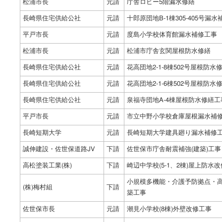
松浦市長
元請
庁舎ロビー5階漏水修繕
長崎県住宅供給公社
元請
十郎原団地B-1棟305-405号漏水
平戸市長
元請
度島小学校体育館漏水補修工事
松浦市長
元請
松浦市庁舎玄関屋根防水修繕
長崎県住宅供給公社
元請
花高団地2-1-8棟502号屋根防水
長崎県住宅供給公社
元請
花高団地2-1-6棟502号屋根防水
長崎県住宅供給公社
元請
泉福寺団地A-4棟屋根防水修繕工
平戸市長
元請
市立中野小学校倉庫屋根漏水補
長崎短期大学
元請
長崎短期大学建具廻り漏水補修
誠伸建設・佐世保道路JV
下請
佐世保市庁舎耐震補強(建築)工事
高松塗装工業(株)
下請
崎辺中学校(5-1、2棟)屋上防水
小規模多機能・介護予防拠点・
(株)梅村組
下請
築工事
佐世保市長
元請
潮見小学校(8棟)外壁改修工事