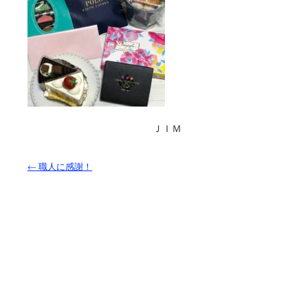
ＪＩＭ
←
職人に感謝！