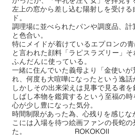
かったが、「牛乳を注ぐ女」を拝見す
左上の窓から差し込む陽射しを受ける
ド。
調理場に並べられたパンや調度品、計
と色合い。
特にメイドが着けているエプロンの青
と言われた顔料「ラピスラズリー」そ
ふんだんに使っている。
一緒に住んでいた義母より「金使いが
れ、何度も大喧嘩になったという逸話
しかしその出来栄えは見事で見る者を
しばし本物を鑑賞するという至福の時
心が少し豊になった気分。
時間制限があった為、心残りを感じな
こには入場を待つ絵画ファンの長蛇の
た。 ROKOKOⅡ