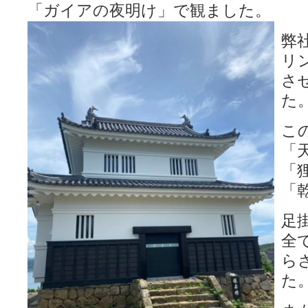
「ガイアの夜明け」で観ました。
弊
リ
さ
た
こ
「
「
「
足
全
ら
た