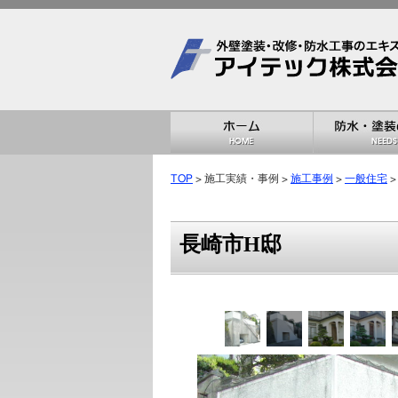
TOP
> 施工実績・事例 >
施工事例
>
一般住宅
>
長崎市H邸