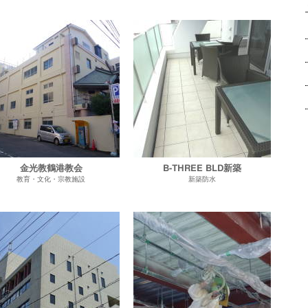
金光教鶴港教会
B-THREE BLD新築
教育・文化・宗教施設
新築防水