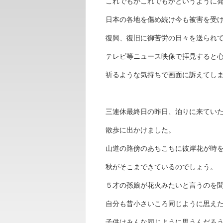
これでもかこれでもかというように
日本の各地を傷め続け今も被害を受
復興、復旧に御苦労の日々を送られ
テレビ等ニュース映像で拝見すると
祈るような気持ちで画面に訴えてし
三連休最終日の昨日、泊りに来てい
散歩に出かけました。
山道の路傍のあちこちに彼岸花が時
秋がそこまできているのでしょう。
５才の孫娘が花火みたいと言うのを
自分も昔小さいころ同じように思え
子供はみんな同じように思うんだろ