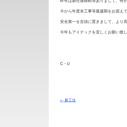
昨年は新社屋移転等ありまして、何
今から年度末工事等最盛期をお迎え
安全第一を念頭に置きまして、より
今年もアイテックを宜しくお願い致
C・U
←
新工法